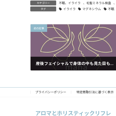
不眠、イライラ
、
毛髪ミネラル検査
カテゴリー
イライラ
マグネシウム
不眠
タグ
前の記事
産後フェイシャルで身体の中も見た目もすっきり！
2020年5月27日
プライバシーポリシー
特定商取引法に基づく表示
アロマとホリスティックリフレ