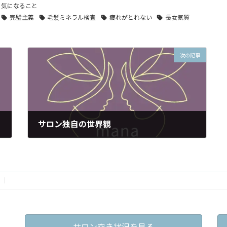
、
気になること
完璧主義
毛髪ミネラル検査
疲れがとれない
長女気質
次の記事
サロン独自の世界観
2020年5月31日
サロン空き状況を見る