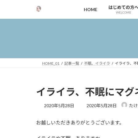
コ
ナ
はじめての方
HOME
ン
ビ
WELCOME
テ
ゲ
ン
ー
ツ
シ
へ
ョ
ス
ン
キ
に
ッ
移
HOME_01
記事一覧
不眠、イライラ
イライラ、不
プ
動
イライラ、不眠にマグ
最
2020年5月28日
2020年5月28日
たけ
終
更
お越しいただきありがとうございます。
新
日
時