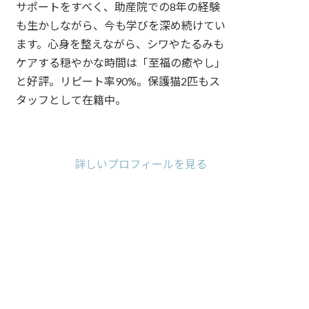
サポートをすべく、助産院での8年の経験
も生かしながら、今も学びを深め続けてい
ます。心身を整えながら、シワやたるみも
ケアする穏やかな時間は「至福の癒やし」
と好評。リピート率90%。保護猫2匹もス
タッフとして在籍中。
ア
ア
ア
イ
イ
イ
コ
コ
コ
詳しいプロフィールを見る
ン
ン
ン
リ
リ
リ
ン
ン
ン
ク
ク
ク