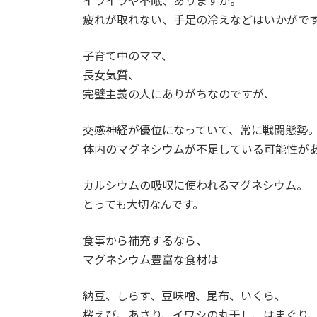
イライラや不眠、ありますか。
:
疲れが取れない、手足の冷えなどはいかがで
子育て中のママ、
長女気質、
完璧主義の人にありがちなのですが、
交感神経が優位になっていて、常に戦闘態勢
体内のマグネシウムが不足している可能性が
カルシウムの吸収に使われるマグネシウム。
とっても大切なんです。
食事から補充するなら、
マグネシウム豊富な食材は
納豆、しらす、豆味噌、昆布、いくら、
桜えび、あさり、イワシの丸干し、はまぐり