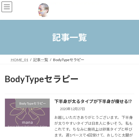
コ
ナ
ン
ビ
テ
ゲ
ン
ー
ツ
シ
へ
ョ
記事一覧
ス
ン
キ
に
ッ
移
プ
動
HOME_01
記事一覧
BodyTypeセラピー
BodyTypeセラピー
下半身が太るタイプが下半身が痩せる⁉︎
Body Typeセラピー
2020年12月27日
お越しいただきありがとうございます。 下半身
が太りやすいタイプは日本人に多いそう。 私も
これです。ちなみに施術上は卵巣タイプと呼び
ます。 週1ペースで4回受けて、おしりと太腿が