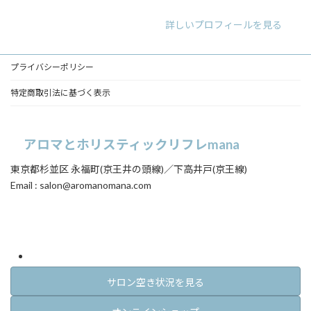
ン
ン
ン
リ
リ
リ
詳しいプロフィールを見る
ン
ン
ン
ク
ク
ク
プライバシーポリシー
特定商取引法に基づく表示
アロマとホリスティックリフレmana
東京都杉並区 永福町(京王井の頭線)／下高井戸(京王線)
Email : salon@aromanomana.com
ア
ア
イ
イ
コ
コ
ン
ン
リ
リ
ン
ン
ク
ク
サロン空き状況を見る