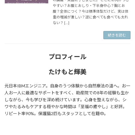
やすい？お腹とおしり・下半身中心？胸とお
腹？全体につく？今は標準体型だけど、実は体
重の増減が激しい？逆に食べても食べても太れ
ない？ […]
続きを読む
プロフィール
たけもと輝美
元日本IBMエンジニア。自身のうつ体験から自然療法の道へ。お一
人お一人に最適なサポートをすべく、助産院での8年の経験も生か
しながら、今も学びを深め続けています。心身を整えながら、シ
ワやたるみもケアする穏やかな時間は「至福の癒やし」と好評。
リピート率90%。保護猫2匹もスタッフとして在籍中。
ア
ア
ア
イ
イ
イ
コ
コ
コ