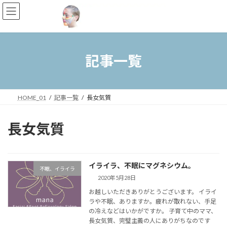
コ
ナ
ン
ビ
テ
ゲ
ン
ー
ツ
シ
へ
ョ
記事一覧
ス
ン
キ
に
ッ
移
プ
動
HOME_01
記事一覧
長女気質
長女気質
イライラ、不眠にマグネシウム。
不眠、イライラ
2020年5月28日
お越しいただきありがとうございます。 イライ
ラや不眠、ありますか。疲れが取れない、手足
の冷えなどはいかがですか。 子育て中のママ、
長女気質、完璧主義の人にありがちなのです