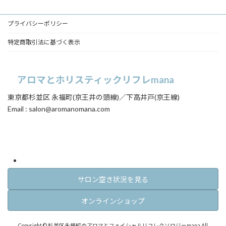
ク
ク
ク
プライバシーポリシー
特定商取引法に基づく表示
アロマとホリスティックリフレmana
東京都杉並区 永福町(京王井の頭線)／下高井戸(京王線)
Email : salon@aromanomana.com
ア
ア
イ
イ
コ
コ
ン
ン
リ
リ
ン
ン
ク
ク
サロン空き状況を見る
オンラインショップ
Copyright © 杉並区永福町のアロマとフェイシャルリフレクソロジーmana All