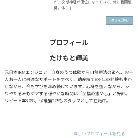
が、 交感神経が優位になっていて、常に戦闘態
勢。体 […]
続きを読む
プロフィール
たけもと輝美
元日本IBMエンジニア。自身のうつ体験から自然療法の道へ。お一
人お一人に最適なサポートをすべく、助産院での8年の経験も生か
しながら、今も学びを深め続けています。心身を整えながら、シ
ワやたるみもケアする穏やかな時間は「至福の癒やし」と好評。
リピート率90%。保護猫2匹もスタッフとして在籍中。
ア
ア
ア
イ
イ
イ
コ
コ
コ
ン
ン
ン
リ
リ
リ
詳しいプロフィールを見る
ン
ン
ン