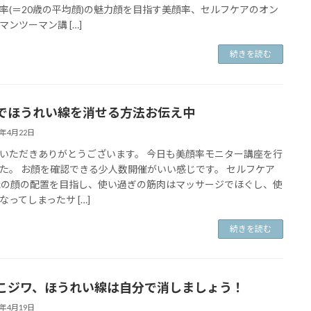
率(＝20歳の平均顔)の魅力顔を目指す美顔率、セルフケアのオン
マンツーマン講 […]
続きを読む
でほうれい線を消せる方法お伝え中
1年4月22日
いただきありがとうございます。 今日も美顔率モニター講座を行
た。 お顔を確認できる少人数開催がいい感じです。 セルフケア
歳の顔の配置を目指し、使い過ぎの筋肉はマッサージでほぐし、使
なってしまったサ […]
続きを読む
こジワ、ほうれい線は自分で消しましょう！
1年4月19日