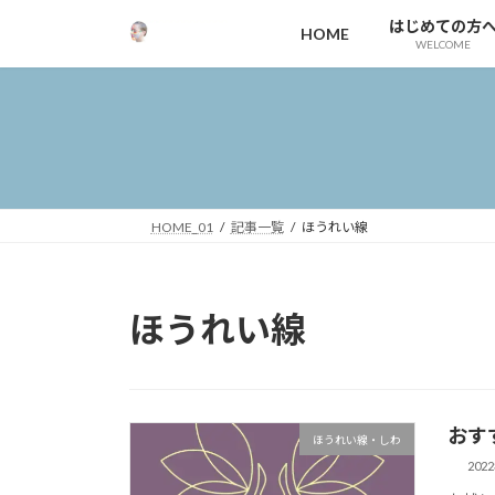
コ
ナ
はじめての方
HOME
ン
ビ
WELCOME
テ
ゲ
ン
ー
ツ
シ
へ
ョ
ス
ン
キ
に
ッ
移
HOME_01
記事一覧
ほうれい線
プ
動
ほうれい線
おす
ほうれい線・しわ
202