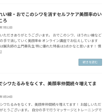
れい線・おでこのシワを消すセルフケア美顔率のい
ころ
1年7月12日
いただきありがとうございます。 おでこのシワ、ほうれい線など
の手で消していく美顔率®️ オンライン講座でお伝えしています
は鍼灸師の土門奏先生 特に優れた特長は3点かなと思います！ 慣
]
続きを読む
でシワたるみをなくす、美顔率仲間続々増えてま
1年5月24日
シワたるみをなくす、美顔率仲間続々増えてます！ お越しいただ
がとうございます。 自分の手で行うマッサージとトレーニングで