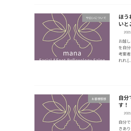
ほう
サロンについて
いと
202
お越し
を自分
考案者
れれ […
自分
お客様感想
す！
202
自分で
きあり