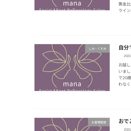
黄金比
ライン
自分
しみ・くすみ
202
お越し
いまし
で20
わなく
おで
お客様感想
202