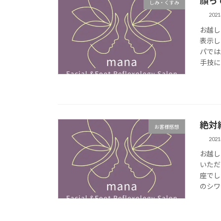
顔っ
しみ・くすみ
202
お越し
表示し
パでは
手技によ
絶対
お客様感想
202
お越し
いただ
座でし
のシワ