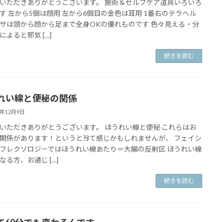
いただきありがとうございます。 施術＆セルフケア道具いろいろ
す 左から5個は顔用 左から6個目の金色は耳用 1番右のテラヘル
サは頭から顔から足まで全身OKの優れものです 色々見える・分
によると邪気 […]
続きを読む
れい線と便秘の関係
1年12月9日
いただきありがとうございます。 ほうれい線と便秘 これらはお
関係があります！というと⁇って感じかもしれませんが、 フェイシ
フレクソロジーではほうれい線あたり＝大腸の反射区 ほうれい線
なる方、お通じ […]
続きを読む