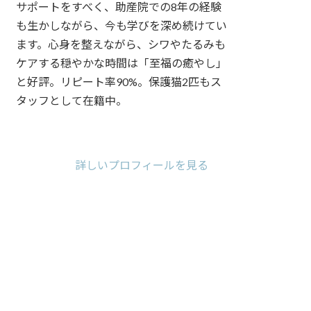
サポートをすべく、助産院での8年の経験
も生かしながら、今も学びを深め続けてい
ます。心身を整えながら、シワやたるみも
ケアする穏やかな時間は「至福の癒やし」
と好評。リピート率90%。保護猫2匹もス
タッフとして在籍中。
ア
ア
ア
イ
イ
イ
コ
コ
コ
詳しいプロフィールを見る
ン
ン
ン
リ
リ
リ
ン
ン
ン
ク
ク
ク