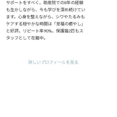
サポートをすべく、助産院での8年の経験
も生かしながら、今も学びを深め続けてい
ます。心身を整えながら、シワやたるみも
ケアする穏やかな時間は「至福の癒やし」
と好評。リピート率90%。保護猫2匹もス
タッフとして在籍中。
ア
ア
ア
イ
イ
イ
コ
コ
コ
詳しいプロフィールを見る
ン
ン
ン
リ
リ
リ
ン
ン
ン
ク
ク
ク