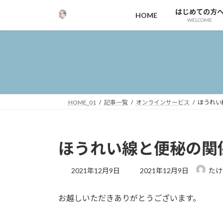
コ
ナ
はじめての方
HOME
ン
ビ
WELCOME
テ
ゲ
ン
ー
ツ
シ
へ
ョ
ス
ン
キ
に
ッ
移
HOME_01
記事一覧
オンラインサービス
ほうれい
プ
動
ほうれい線と便秘の関
最
2021年12月9日
2021年12月9日
たけ
終
更
お越しいただきありがとうございます。
新
日
時