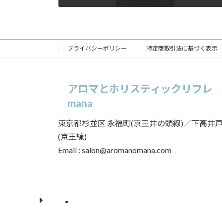
2021年12月1日
プライバシーポリシー
特定商取引法に基づく表示
アロマとホリスティックリフレ
mana
東京都杉並区 永福町(京王井の頭線)／下高井
(京王線)
Email : salon@aromanomana.com
ア
ア
イ
イ
コ
コ
ン
ン
リ
リ
ン
ン
ク
ク