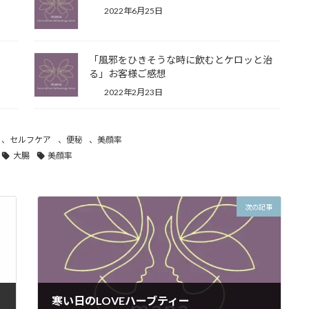
2022年6月25日
「風邪をひきそうな時に飲むとケロッと治
る」お客様ご感想
2022年2月23日
、
セルフケア
、
便秘
、
美顔率
大腸
美顔率
次の記事
寒い日のLOVEハーブティー