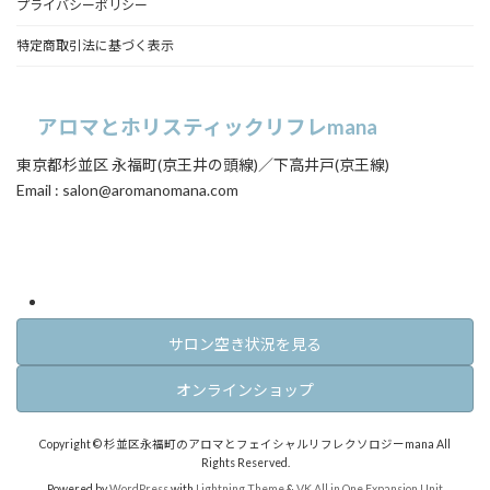
プライバシーポリシー
特定商取引法に基づく表示
アロマとホリスティックリフレmana
東京都杉並区 永福町(京王井の頭線)／下高井戸(京王線)
Email : salon@aromanomana.com
ア
ア
イ
イ
コ
コ
ン
ン
リ
リ
ン
ン
ク
ク
サロン空き状況を見る
オンラインショップ
Copyright © 杉並区永福町のアロマとフェイシャルリフレクソロジーmana All
Rights Reserved.
Powered by
WordPress
with
Lightning Theme
&
VK All in One Expansion Unit