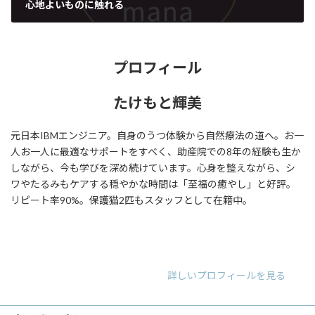
心地よいものに触れる
2022年1月7日
プロフィール
たけもと輝美
元日本IBMエンジニア。自身のうつ体験から自然療法の道へ。お一
人お一人に最適なサポートをすべく、助産院での8年の経験も生か
しながら、今も学びを深め続けています。心身を整えながら、シ
ワやたるみもケアする穏やかな時間は「至福の癒やし」と好評。
リピート率90%。保護猫2匹もスタッフとして在籍中。
ア
ア
ア
イ
イ
イ
コ
コ
コ
ン
ン
ン
リ
リ
リ
詳しいプロフィールを見る
ン
ン
ン
ク
ク
ク