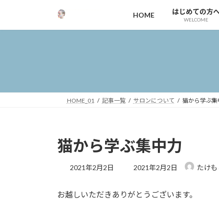
コ
ナ
はじめての方
HOME
ン
ビ
WELCOME
テ
ゲ
ン
ー
ツ
シ
へ
ョ
ス
ン
キ
に
ッ
移
HOME_01
記事一覧
サロンについて
猫から学ぶ集
プ
動
猫から学ぶ集中力
最
2021年2月2日
2021年2月2日
たけも
終
更
お越しいただきありがとうございます。
新
日
時