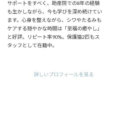
サポートをすべく、助産院での8年の経験
も生かしながら、今も学びを深め続けてい
ます。心身を整えながら、シワやたるみも
ケアする穏やかな時間は「至福の癒やし」
と好評。リピート率90%。保護猫2匹もス
タッフとして在籍中。
ア
ア
ア
イ
イ
イ
コ
コ
コ
詳しいプロフィールを見る
ン
ン
ン
リ
リ
リ
ン
ン
ン
ク
ク
ク