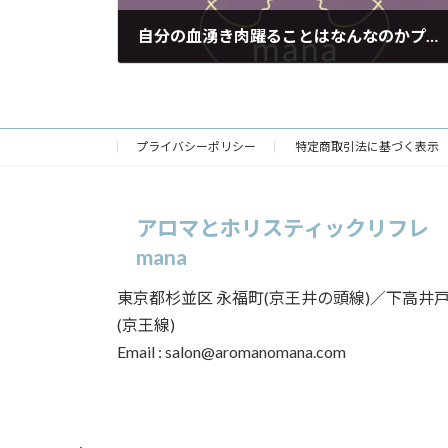
自分の血湧き肉躍ることはなんなのかプロの力で深掘りする
2021年2月1日
プライバシーポリシー
特定商取引法に基づく表示
アロマとホリスティックリフレ
mana
東京都杉並区 永福町(京王井の頭線)／下高井
(京王線)
Email : salon@aromanomana.com
ア
ア
イ
イ
コ
コ
ン
ン
リ
リ