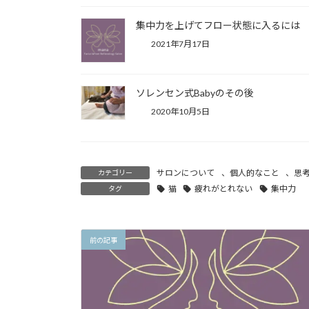
集中力を上げてフロー状態に入るには
2021年7月17日
ソレンセン式Babyのその後
2020年10月5日
サロンについて
、
個人的なこと
、
思
カテゴリー
猫
疲れがとれない
集中力
タグ
前の記事