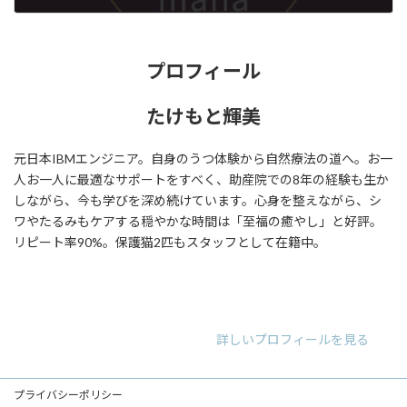
2020年11月23日
プロフィール
たけもと輝美
元日本IBMエンジニア。自身のうつ体験から自然療法の道へ。お一
人お一人に最適なサポートをすべく、助産院での8年の経験も生か
しながら、今も学びを深め続けています。心身を整えながら、シ
ワやたるみもケアする穏やかな時間は「至福の癒やし」と好評。
リピート率90%。保護猫2匹もスタッフとして在籍中。
ア
ア
ア
イ
イ
イ
コ
コ
コ
ン
ン
ン
リ
リ
リ
詳しいプロフィールを見る
ン
ン
ン
ク
ク
ク
プライバシーポリシー