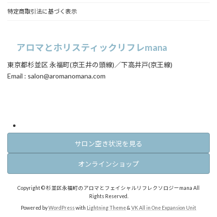
特定商取引法に基づく表示
アロマとホリスティックリフレmana
東京都杉並区 永福町(京王井の頭線)／下高井戸(京王線)
Email : salon@aromanomana.com
ア
ア
イ
イ
コ
コ
ン
ン
リ
リ
ン
ン
ク
ク
サロン空き状況を見る
オンラインショップ
Copyright © 杉並区永福町のアロマとフェイシャルリフレクソロジーmana All
Rights Reserved.
Powered by
WordPress
with
Lightning Theme
&
VK All in One Expansion Unit