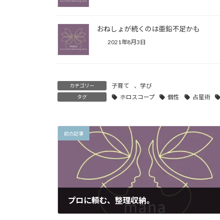
おねしょが続くのは亜鉛不足かも
2021年8月3日
子育て
、
学び
カテゴリー
ホロスコープ
個性
占星術
タグ
前の記事
プロに頼む、整理収納。