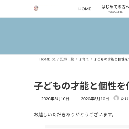
コ
ナ
はじめての方
HOME
ン
ビ
WELCOME
テ
ゲ
ン
ー
ツ
シ
へ
ョ
ス
ン
キ
に
ッ
移
HOME_01
記事一覧
子育て
子どもの才能と個性を
プ
動
子どもの才能と個性を
最
2020年8月10日
2020年8月10日
たけ
終
更
お越しいただきありがとうございます。
新
日
時