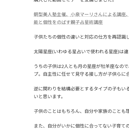
朝型美人塾主催
、
小泉マーリ
さんによる
講座
能と個性をのばす親子占星術講座
子供たちの個性の違いと対応の仕方を再認識
太陽星座(いわゆる星占いで使われる星座)は
うちの子供は2人とも月の星座が牡羊座なの
プ。自主性に任せて見守る接し方が子供らに
逆に関わりを結構必要とするタイプの子もい
いと思います。
子供のことはもちろん、自分や家族のことも
また、自分がいかに個性に合ってない子育ての