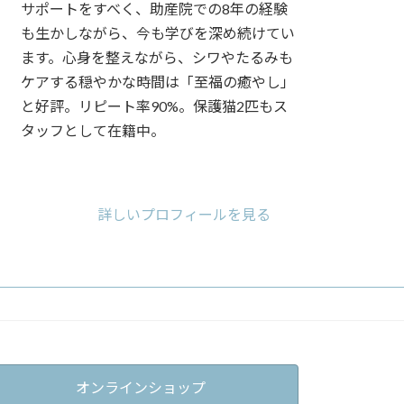
サポートをすべく、助産院での8年の経験
も生かしながら、今も学びを深め続けてい
ます。心身を整えながら、シワやたるみも
ケアする穏やかな時間は「至福の癒やし」
と好評。リピート率90%。保護猫2匹もス
タッフとして在籍中。
ア
ア
ア
イ
イ
イ
コ
コ
コ
詳しいプロフィールを見る
ン
ン
ン
リ
リ
リ
ン
ン
ン
ク
ク
ク
オンラインショップ