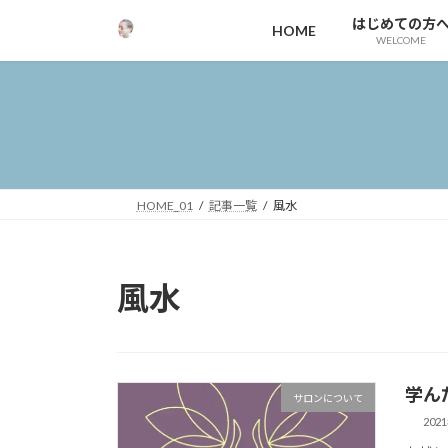
コ
ナ
はじめての方
HOME
ン
ビ
WELCOME
テ
ゲ
ン
ー
ツ
シ
へ
ョ
ス
ン
キ
に
ッ
移
HOME_01
記事一覧
風水
プ
動
風水
学ん
サロンについて
202