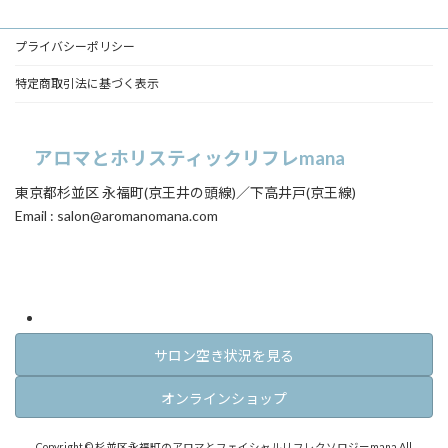
ク
ク
ク
プライバシーポリシー
特定商取引法に基づく表示
アロマとホリスティックリフレmana
東京都杉並区 永福町(京王井の頭線)／下高井戸(京王線)
Email : salon@aromanomana.com
ア
ア
イ
イ
コ
コ
ン
ン
リ
リ
ン
ン
ク
ク
サロン空き状況を見る
オンラインショップ
Copyright © 杉並区永福町のアロマとフェイシャルリフレクソロジーmana All