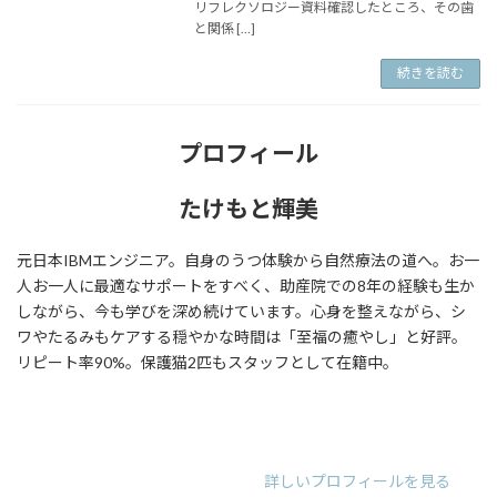
リフレクソロジー資料確認したところ、その歯
と関係 […]
続きを読む
プロフィール
たけもと輝美
元日本IBMエンジニア。自身のうつ体験から自然療法の道へ。お一
人お一人に最適なサポートをすべく、助産院での8年の経験も生か
しながら、今も学びを深め続けています。心身を整えながら、シ
ワやたるみもケアする穏やかな時間は「至福の癒やし」と好評。
リピート率90%。保護猫2匹もスタッフとして在籍中。
ア
ア
ア
イ
イ
イ
コ
コ
コ
ン
ン
ン
リ
リ
リ
詳しいプロフィールを見る
ン
ン
ン