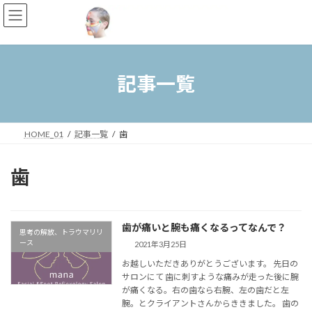
コ
ナ
ン
ビ
テ
ゲ
ン
ー
ツ
シ
へ
ョ
記事一覧
ス
ン
キ
に
ッ
移
プ
動
HOME_01
記事一覧
歯
歯
歯が痛いと腕も痛くなるってなんで？
思考の解放、トラウマリリ
ース
2021年3月25日
お越しいただきありがとうございます。 先日の
サロンにて 歯に刺すような痛みが走った後に腕
が痛くなる。右の歯なら右腕、左の歯だと左
腕。とクライアントさんからききました。 歯の