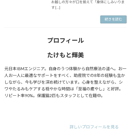
お越しの方々が口を揃えて「身体にしみいりま
す […]
続きを読む
プロフィール
たけもと輝美
元日本IBMエンジニア。自身のうつ体験から自然療法の道へ。お一
人お一人に最適なサポートをすべく、助産院での8年の経験も生か
しながら、今も学びを深め続けています。心身を整えながら、シ
ワやたるみもケアする穏やかな時間は「至福の癒やし」と好評。
リピート率90%。保護猫2匹もスタッフとして在籍中。
ア
ア
ア
イ
イ
イ
コ
コ
コ
ン
ン
ン
リ
リ
リ
詳しいプロフィールを見る
ン
ン
ン