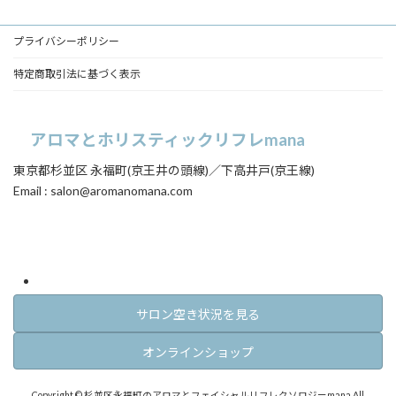
ク
ク
ク
プライバシーポリシー
特定商取引法に基づく表示
アロマとホリスティックリフレmana
東京都杉並区 永福町(京王井の頭線)／下高井戸(京王線)
Email : salon@aromanomana.com
ア
ア
イ
イ
コ
コ
ン
ン
リ
リ
ン
ン
ク
ク
サロン空き状況を見る
オンラインショップ
Copyright © 杉並区永福町のアロマとフェイシャルリフレクソロジーmana All