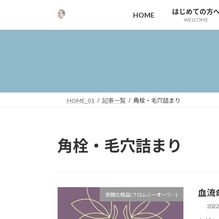
コ
ナ
はじめての方
HOME
ン
ビ
WELCOME
テ
ゲ
ン
ー
ツ
シ
へ
ョ
ス
ン
キ
に
ッ
移
HOME_01
記事一覧
角栓・毛穴詰まり
プ
動
角栓・毛穴詰まり
血流
炭酸化粧品(フロムシーオーツ―)
202