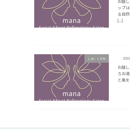
お越し
ップは
る自然療
[…]
202
しみ・くすみ
お越し
ろお湯
と美を追