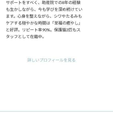
サポートをすべく、助産院での8年の経験
も生かしながら、今も学びを深め続けてい
ます。心身を整えながら、シワやたるみも
ケアする穏やかな時間は「至福の癒やし」
と好評。リピート率90%。保護猫2匹もス
タッフとして在籍中。
ア
ア
ア
イ
イ
イ
コ
コ
コ
詳しいプロフィールを見る
ン
ン
ン
リ
リ
リ
ン
ン
ン
ク
ク
ク