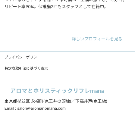
リピート率90%。保護猫2匹もスタッフとして在籍中。
ア
ア
ア
イ
イ
イ
コ
コ
コ
ン
ン
ン
リ
リ
リ
詳しいプロフィールを見る
ン
ン
ン
ク
ク
ク
プライバシーポリシー
特定商取引法に基づく表示
アロマとホリスティックリフレmana
東京都杉並区 永福町(京王井の頭線)／下高井戸(京王線)
Email : salon@aromanomana.com
ア
ア
イ
イ
コ
コ
ン
ン
リ
リ