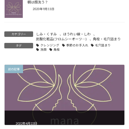
朝は顔洗う？
2020年9月11日
しみ・くすみ
、
ほうれい線・しわ
、
カテゴリー
炭酸化粧品(フロムシーオーツ―)
、
角栓・毛穴詰まり
クレンジング
季節のお手入れ
毛穴詰まり
タグ
洗顔
角栓
前の記事
2022年4月22日