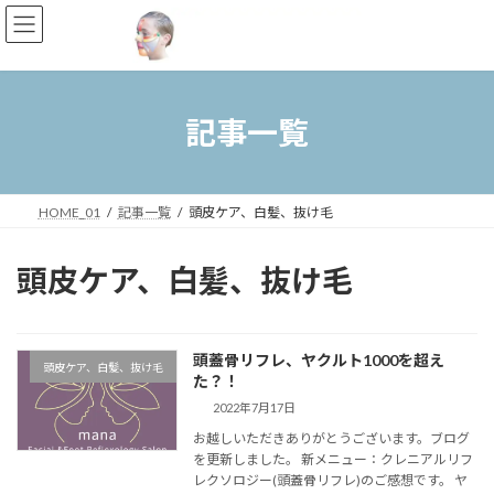
コ
ナ
ン
ビ
テ
ゲ
ン
ー
ツ
シ
へ
ョ
記事一覧
ス
ン
キ
に
ッ
移
プ
動
HOME_01
記事一覧
頭皮ケア、白髪、抜け毛
頭皮ケア、白髪、抜け毛
頭蓋骨リフレ、ヤクルト1000を超え
頭皮ケア、白髪、抜け毛
た？！
2022年7月17日
お越しいただきありがとうございます。ブログ
を更新しました。 新メニュー：クレニアルリフ
レクソロジー(頭蓋骨リフレ)のご感想です。 ヤ