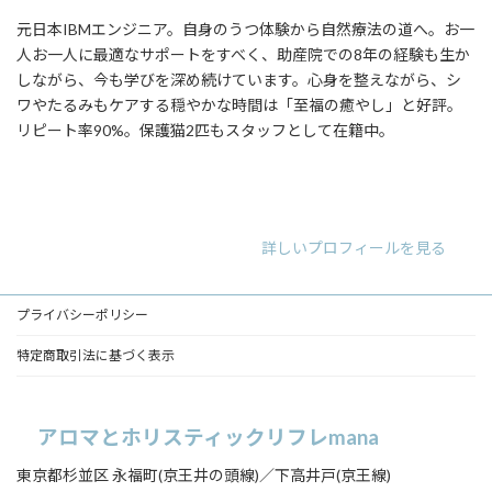
元日本IBMエンジニア。自身のうつ体験から自然療法の道へ。お一
人お一人に最適なサポートをすべく、助産院での8年の経験も生か
しながら、今も学びを深め続けています。心身を整えながら、シ
ワやたるみもケアする穏やかな時間は「至福の癒やし」と好評。
リピート率90%。保護猫2匹もスタッフとして在籍中。
ア
ア
ア
イ
イ
イ
コ
コ
コ
ン
ン
ン
リ
リ
リ
詳しいプロフィールを見る
ン
ン
ン
ク
ク
ク
プライバシーポリシー
特定商取引法に基づく表示
アロマとホリスティックリフレmana
東京都杉並区 永福町(京王井の頭線)／下高井戸(京王線)