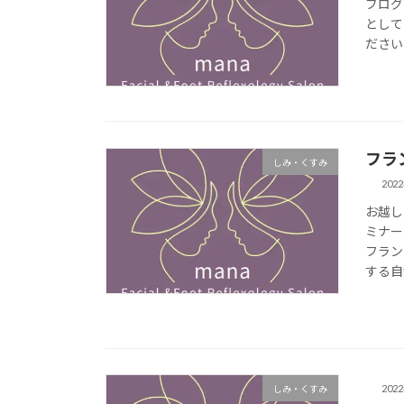
ブログ
として
ださい
フラ
しみ・くすみ
202
お越し
ミナー
フラン
する自
202
しみ・くすみ