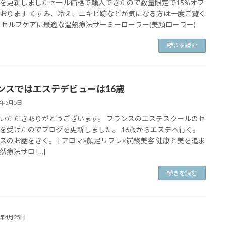
を更新しましたセール価格で輸入できたので数量限定で15%オフ
おります くすみ、冷え、ニキビ跡などが気になる方は一度ご覧く
 セルフケアに最適な温熱療法サーミーローラー(美顔ローラー)
続きを読む
ンスではエステデビューは16歳
2年5月5日
いただきありがとうございます。 フランスのエステスクールのセ
を受けたのでブログを更新しました。 16歳からエステへ行く。
スのお話をきく。 | アロマ×顔足リフレ×炭酸美容 健康と美を追求
然療法サロ […]
続きを読む
2年4月25日