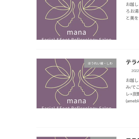
お越し
ろお湯
と美を追
テラ
ほうれい線・しわ
202
お越し
み/で
レ×炭
(ameblo