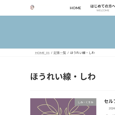
コ
ナ
はじめての方
HOME
ン
ビ
WELCOME
テ
ゲ
ン
ー
ツ
シ
へ
ョ
ス
ン
キ
に
ッ
移
HOME_01
記事一覧
ほうれい線・しわ
プ
動
ほうれい線・しわ
セル
しみ・くすみ
202