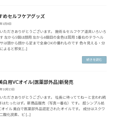
すめセルフケアグッズ
2年1月8日
いただきありがとうございます。 施術＆セルフケア道具いろいろ
す 左から5個は顔用 左から6個目の金色は耳用 1番右のテラヘル
サは頭から顔から足まで全身OKの優れものです 色々見える・分
によると邪気 […]
続きを読む
美白用VCオイル(医薬部外品)新発売
1年10月15日
いただきありがとうございます。 社長に待っててねーと言われ続
年はたったはず。新商品販売（写真一番右）です。 超シンプル処
Cオイル 美白で医薬部外品認定されたオイルです。 成分はスクワ
二酸化炭素、ビ […]