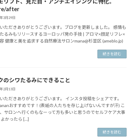
モリフト、見た目・アンチエイジングに特化。
re/after
2年3月29日
いただきありがとうございます。ブログを更新しました。 感情も
たるみもリリースするヨーロッパ発の手技 | アロマ×顔足リフレ×
 健康と美を追求する自然療法サロンmana@杉並区 (ameblo.jp)
続きを読む
クのシワたるみにできること
2年2月13日
いただきありがとうございます。 インスタ投稿をシェアです。
ananおすすめです！(表紙の人たちを存じ上げないんですが汗) こ
、サロンへ行くのもなーって方も多いと思うのでセルフケア大事
よかったら […]
続きを読む