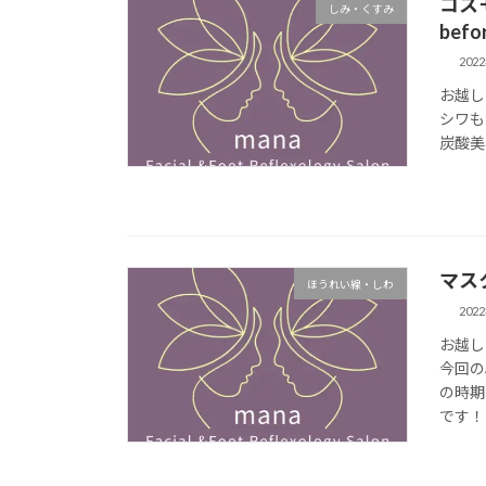
コス
しみ・くすみ
befo
202
お越し
シワも
炭酸美容
マス
ほうれい線・しわ
202
お越し
今回の
の時期
です！ 