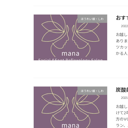
おす
ほうれい線・しわ
202
お越し
ありま
ツカッ
かる人
炭酸
ほうれい線・しわ
202
お越し
けて2
方のV
ラン、