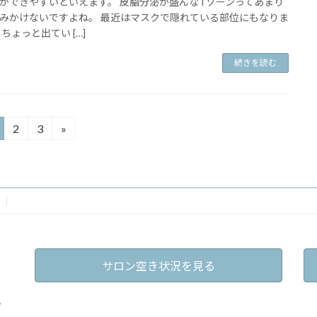
ができやすいといえます。 皮脂分泌が盛んなTゾーンってあまり
みかけないですよね。 最近はマスクで隠れている部位にもなりま
 ちょっと出てい […]
続きを読む
2
3
»
固
固
定
定
ペ
ペ
ー
ー
ジ
ジ
サロン空き状況を見る
戸