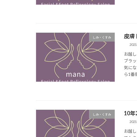
皮膚
しみ・くすみ
202
お越し
ブラッ
気にな
ら1番
10
しみ・くすみ
202
お越し