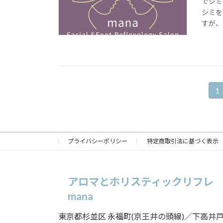
でシミ
シミを
すが、
投
1
固
定
稿
ペ
の
ー
ジ
プライバシーポリシー
特定商取引法に基づく表示
ペ
ー
アロマとホリスティックリフレ
ジ
mana
送
東京都杉並区 永福町(京王井の頭線)／下高井