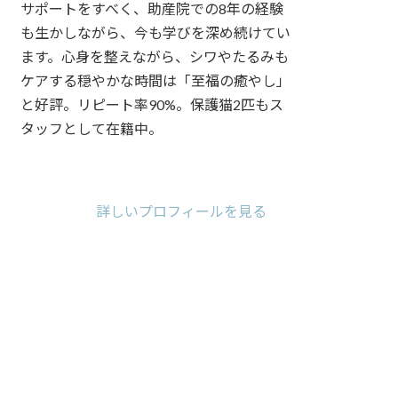
サポートをすべく、助産院での8年の経験
も生かしながら、今も学びを深め続けてい
ます。心身を整えながら、シワやたるみも
ケアする穏やかな時間は「至福の癒やし」
と好評。リピート率90%。保護猫2匹もス
タッフとして在籍中。
ア
ア
ア
イ
イ
イ
コ
コ
コ
詳しいプロフィールを見る
ン
ン
ン
リ
リ
リ
ン
ン
ン
ク
ク
ク