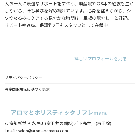
人お一人に最適なサポートをすべく、助産院での8年の経験も生か
しながら、今も学びを深め続けています。心身を整えながら、シ
ワやたるみもケアする穏やかな時間は「至福の癒やし」と好評。
リピート率90%。保護猫2匹もスタッフとして在籍中。
ア
ア
ア
イ
イ
イ
コ
コ
コ
ン
ン
ン
リ
リ
リ
詳しいプロフィールを見る
ン
ン
ン
ク
ク
ク
プライバシーポリシー
特定商取引法に基づく表示
アロマとホリスティックリフレmana
東京都杉並区 永福町(京王井の頭線)／下高井戸(京王線)
Email : salon@aromanomana.com