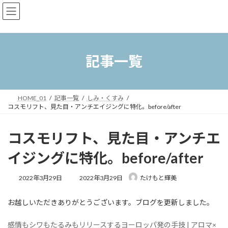
コ
ナ
ン
ビ
テ
ゲ
ン
ー
ツ
シ
へ
ョ
記事一覧
ス
ン
キ
に
ッ
移
プ
動
HOME_01
記事一覧
しみ・くすみ
コスモリフト、見た目・アンチエイジングに特化。before/after
コスモリフト、見た目・アンチエ
イジングに特化。before/after
最
2022年3月29日
2022年3月29日
たけもと輝美
終
更
お越しいただきありがとうございます。ブログを更新しました。
新
日
時
感情もシワもたるみもリリースするヨーロッパ発の手技 | アロマ×