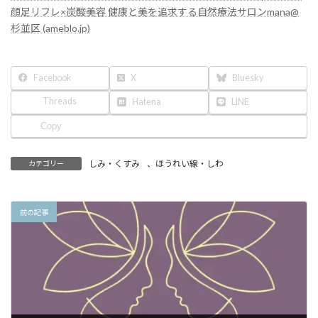
:
顔足リフレ×炭酸美容 健康と美を追求する自然療法サロンmana@
杉並区 (ameblo.jp)
Facebook
X
Bluesky
Threads
Hatena
LINE
Copy
しみ・くすみ
、
ほうれい線・しわ
カテゴリー
前の記事