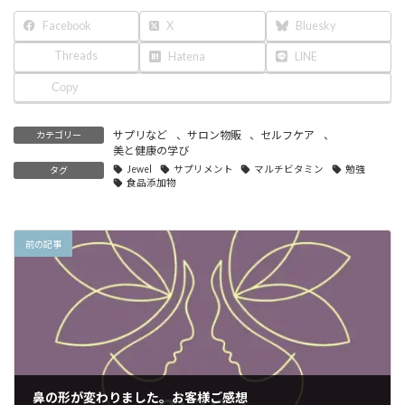
Facebook
X
Bluesky
Threads
Hatena
LINE
Copy
サプリなど
、
サロン物販
、
セルフケア
、
カテゴリー
美と健康の学び
Jewel
サプリメント
マルチビタミン
勉強
タグ
食品添加物
前の記事
鼻の形が変わりました。お客様ご感想