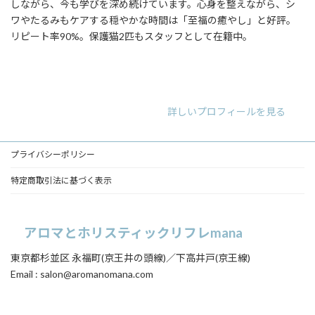
しながら、今も学びを深め続けています。心身を整えながら、シ
ワやたるみもケアする穏やかな時間は「至福の癒やし」と好評。
リピート率90%。保護猫2匹もスタッフとして在籍中。
ア
ア
ア
イ
イ
イ
コ
コ
コ
ン
ン
ン
リ
リ
リ
詳しいプロフィールを見る
ン
ン
ン
ク
ク
ク
プライバシーポリシー
特定商取引法に基づく表示
アロマとホリスティックリフレmana
東京都杉並区 永福町(京王井の頭線)／下高井戸(京王線)
Email : salon@aromanomana.com
ア
ア
イ
イ