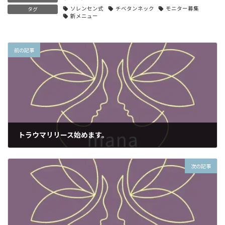
ソレンセン式
チベタンネック
モニター募集
タグ
新メニュー
前の記事
トラウマリリース始めます。
2019年10月26日
次の記事