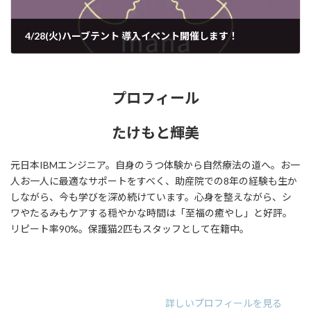
4/28(火)ハーブテント 導入イベント開催します！
2020年3月10日
プロフィール
たけもと輝美
元日本IBMエンジニア。自身のうつ体験から自然療法の道へ。お一
人お一人に最適なサポートをすべく、助産院での8年の経験も生か
しながら、今も学びを深め続けています。心身を整えながら、シ
ワやたるみもケアする穏やかな時間は「至福の癒やし」と好評。
リピート率90%。保護猫2匹もスタッフとして在籍中。
ア
ア
ア
イ
イ
イ
コ
コ
コ
ン
ン
ン
リ
リ
リ
詳しいプロフィールを見る
ン
ン
ン