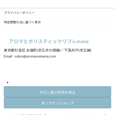
ク
ク
ク
プライバシーポリシー
特定商取引法に基づく表示
アロマとホリスティックリフレmana
東京都杉並区 永福町(京王井の頭線)／下高井戸(京王線)
Email : salon@aromanomana.com
ア
ア
イ
イ
コ
コ
ン
ン
リ
リ
ン
ン
ク
ク
サロン空き状況を見る
オンラインショップ