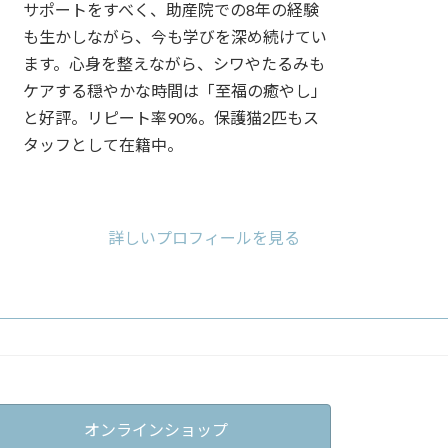
サポートをすべく、助産院での8年の経験
も生かしながら、今も学びを深め続けてい
ます。心身を整えながら、シワやたるみも
ケアする穏やかな時間は「至福の癒やし」
と好評。リピート率90%。保護猫2匹もス
タッフとして在籍中。
ア
ア
ア
イ
イ
イ
コ
コ
コ
詳しいプロフィールを見る
ン
ン
ン
リ
リ
リ
ン
ン
ン
ク
ク
ク
オンラインショップ