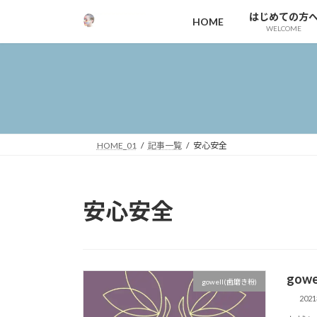
コ
ナ
はじめての方
HOME
ン
ビ
WELCOME
テ
ゲ
ン
ー
ツ
シ
へ
ョ
ス
ン
キ
に
ッ
移
HOME_01
記事一覧
安心安全
プ
動
安心安全
go
gowell(歯磨き粉)
202