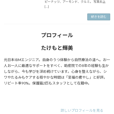
ピーナッツ、アーモンド、クルミ。 写真右上
[…]
続きを読む
プロフィール
たけもと輝美
元日本IBMエンジニア。自身のうつ体験から自然療法の道へ。お一
人お一人に最適なサポートをすべく、助産院での8年の経験も生か
しながら、今も学びを深め続けています。心身を整えながら、シ
ワやたるみもケアする穏やかな時間は「至福の癒やし」と好評。
リピート率90%。保護猫2匹もスタッフとして在籍中。
ア
ア
ア
イ
イ
イ
コ
コ
コ
ン
ン
ン
リ
リ
リ
詳しいプロフィールを見る
ン
ン
ン