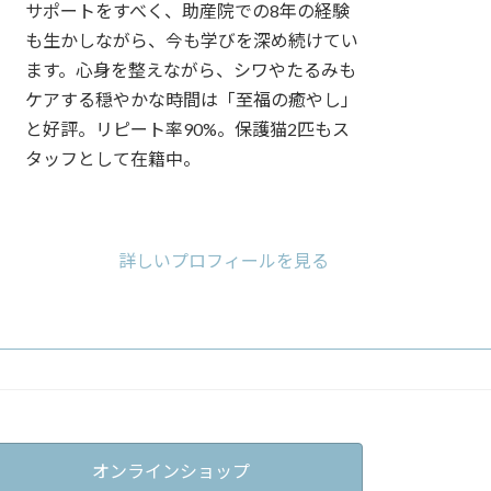
サポートをすべく、助産院での8年の経験
も生かしながら、今も学びを深め続けてい
ます。心身を整えながら、シワやたるみも
ケアする穏やかな時間は「至福の癒やし」
と好評。リピート率90%。保護猫2匹もス
タッフとして在籍中。
ア
ア
ア
イ
イ
イ
コ
コ
コ
詳しいプロフィールを見る
ン
ン
ン
リ
リ
リ
ン
ン
ン
ク
ク
ク
オンラインショップ