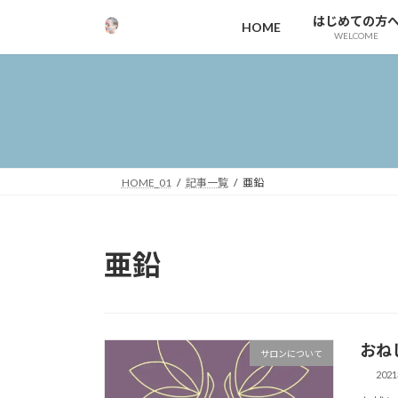
コ
ナ
はじめての方
HOME
ン
ビ
WELCOME
テ
ゲ
ン
ー
ツ
シ
へ
ョ
ス
ン
キ
に
ッ
移
HOME_01
記事一覧
亜鉛
プ
動
亜鉛
おね
サロンについて
202