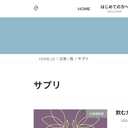
コ
ナ
はじめての方
HOME
ン
ビ
WELCOME
テ
ゲ
ン
ー
ツ
シ
へ
ョ
ス
ン
キ
に
ッ
移
HOME_01
記事一覧
サプリ
プ
動
サプリ
飲む
お客様感想
202