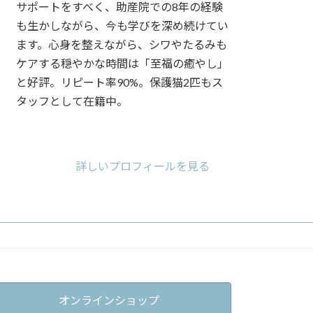
サポートをすべく、助産院での8年の経験
も生かしながら、今も学びを深め続けてい
ます。心身を整えながら、シワやたるみも
ケアする穏やかな時間は「至福の癒やし」
と好評。リピート率90%。保護猫2匹もス
タッフとして在籍中。
ア
ア
ア
イ
イ
イ
コ
コ
コ
詳しいプロフィールを見る
ン
ン
ン
リ
リ
リ
ン
ン
ン
ク
ク
ク
オンラインショップ