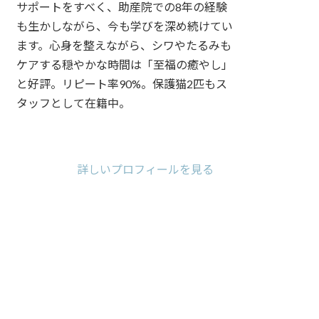
サポートをすべく、助産院での8年の経験
も生かしながら、今も学びを深め続けてい
ます。心身を整えながら、シワやたるみも
ケアする穏やかな時間は「至福の癒やし」
と好評。リピート率90%。保護猫2匹もス
タッフとして在籍中。
ア
ア
ア
イ
イ
イ
コ
コ
コ
詳しいプロフィールを見る
ン
ン
ン
リ
リ
リ
ン
ン
ン
ク
ク
ク