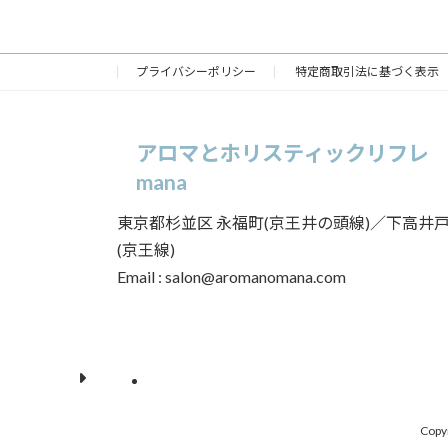
2022年3月27日
プライバシーポリシー
特定商取引法に基づく表示
アロマとホリスティックリフレ
mana
東京都杉並区 永福町(京王井の頭線)／下高井
(京王線)
Email : salon@aromanomana.com
ア
ア
イ
イ
コ
コ
ン
ン
リ
リ
ン
ン
ク
ク
Cop