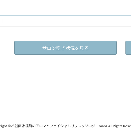
2022年3月29日
サロン空き状況を見る
戸
yright © 杉並区永福町のアロマとフェイシャルリフレクソロジーmana All Rights Reser