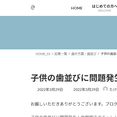
コ
ナ
はじめての方
HOME
ン
ビ
WELCOME
テ
ゲ
ン
ー
ツ
シ
へ
ョ
ス
ン
キ
に
ッ
移
HOME_01
記事一覧
歯の不調・歯並び
子供の歯並
プ
動
子供の歯並びに問題発
最
2022年3月29日
2022年3月29日
たけ
終
更
お越しいただきありがとうございます。ブロ
新
日
時