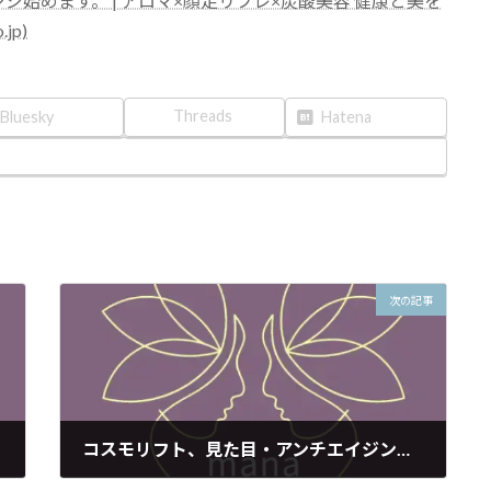
始めます。 | アロマ×顔足リフレ×炭酸美容 健康と美を
jp)
Threads
Bluesky
Hatena
次の記事
コスモリフト、見た目・アンチエイジングに特化。before/after