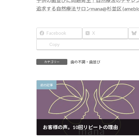
子供の歯並びに問題発生！自然療法のチャレンジ
:
追求する自然療法サロンmana@杉並区 (ameblo.
Facebook
X
Copy
歯の不調・歯並び
カテゴリー
前の記事
お客様の声。10回リピートの理由