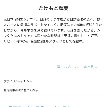
たけもと輝美
元日本IBMエンジニア。自身のうつ体験から自然療法の道へ。お一
人お一人に最適なサポートをすべく、助産院での8年の経験も生か
しながら、今も学びを深め続けています。心身を整えながら、シ
ワやたるみもケアする穏やかな時間は「至福の癒やし」と好評。
リピート率90%。保護猫2匹もスタッフとして在籍中。
ア
ア
ア
イ
イ
イ
コ
コ
コ
ン
ン
ン
リ
リ
リ
詳しいプロフィールを見る
ン
ン
ン
ク
ク
ク
プライバシーポリシー
特定商取引法に基づく表示