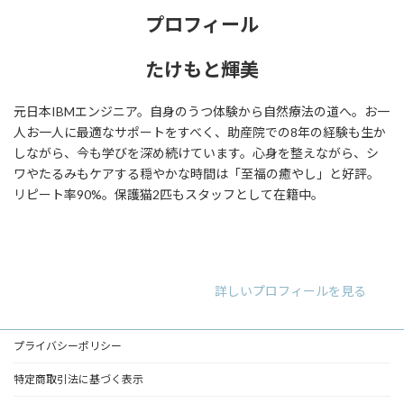
プロフィール
たけもと輝美
元日本IBMエンジニア。自身のうつ体験から自然療法の道へ。お一
人お一人に最適なサポートをすべく、助産院での8年の経験も生か
しながら、今も学びを深め続けています。心身を整えながら、シ
ワやたるみもケアする穏やかな時間は「至福の癒やし」と好評。
リピート率90%。保護猫2匹もスタッフとして在籍中。
ア
ア
ア
イ
イ
イ
コ
コ
コ
ン
ン
ン
リ
リ
リ
詳しいプロフィールを見る
ン
ン
ン
ク
ク
ク
プライバシーポリシー
特定商取引法に基づく表示