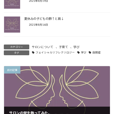
2021年8月19日
夏休みの子どもの肺↑と肩↓
2021年8月16日
サロンについて
、
子育て
、
学び
カテゴリー
フェイシャルリフレクソロジー
学び
自閉症
タグ
前の記事
サロンの壁を飾ってみた。