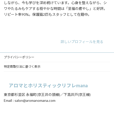
しながら、今も学びを深め続けています。心身を整えながら、シ
ワやたるみもケアする穏やかな時間は「至福の癒やし」と好評。
リピート率90%。保護猫2匹もスタッフとして在籍中。
ア
ア
ア
イ
イ
イ
コ
コ
コ
ン
ン
ン
リ
リ
リ
詳しいプロフィールを見る
ン
ン
ン
ク
ク
ク
プライバシーポリシー
特定商取引法に基づく表示
アロマとホリスティックリフレmana
東京都杉並区 永福町(京王井の頭線)／下高井戸(京王線)
Email : salon@aromanomana.com
ア
ア
イ
イ