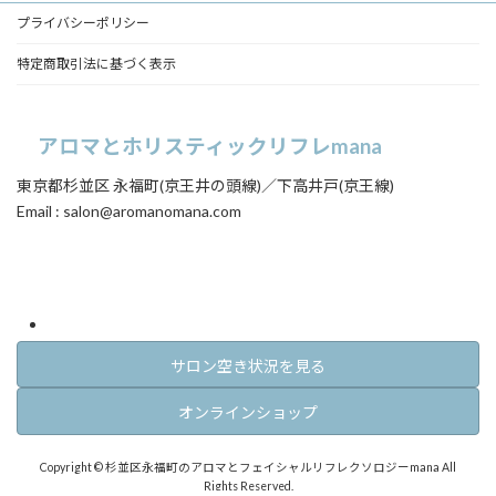
プライバシーポリシー
特定商取引法に基づく表示
アロマとホリスティックリフレmana
東京都杉並区 永福町(京王井の頭線)／下高井戸(京王線)
Email : salon@aromanomana.com
ア
ア
イ
イ
コ
コ
ン
ン
リ
リ
ン
ン
ク
ク
サロン空き状況を見る
オンラインショップ
Copyright © 杉並区永福町のアロマとフェイシャルリフレクソロジーmana All
Rights Reserved.