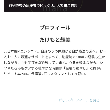
施術直後の尿検査でビックリ。お客様ご感想
2020年12月23日
プロフィール
たけもと輝美
元日本IBMエンジニア。自身のうつ体験から自然療法の道へ。お一
人お一人に最適なサポートをすべく、助産院での8年の経験も生か
しながら、今も学びを深め続けています。心身を整えながら、シ
ワやたるみもケアする穏やかな時間は「至福の癒やし」と好評。
リピート率90%。保護猫2匹もスタッフとして在籍中。
ア
ア
ア
イ
イ
イ
コ
コ
コ
ン
ン
ン
リ
リ
リ
詳しいプロフィールを見る
ン
ン
ン
ク
ク
ク