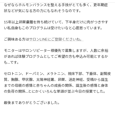
なぜならホルモンバランスを整える手技がとても多く、更年期症
状などが気になる方の力にもなれそうなのです。
15年以上卵巣嚢腫を持ち続けていて、下半身だけに肉がつきやす
い私自身もこのプログラムは受けたいなと心底思っています。
ご興味ある方は
サロンLINEにご登録くださいね。
モニターはサロンリピーター様優先で募集しますが、人数に余裕
があれば体験プログラムとしてご希望の方も申込み可能とするか
も…です。
セロトニン、ドーパミン、メラトニン、視床下部、下垂体、副腎皮
質、胸腺、甲状腺、太陽神経叢、卵巣、迷走神経、受精から誕生
までの母親の感情と赤ちゃんの成長の関係、誕生後の感情と身体
の負荷の関係…とにかくいろんな単語が並ぶ今日の授業でした。
最後までありがとうございました。