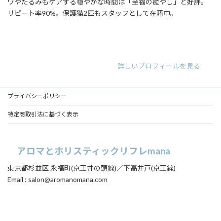
ワやたるみもケアする穏やかな時間は「至福の癒やし」と好評。
リピート率90%。保護猫2匹もスタッフとして在籍中。
ア
ア
ア
イ
イ
イ
コ
コ
コ
ン
ン
ン
リ
リ
リ
詳しいプロフィールを見る
ン
ン
ン
ク
ク
ク
プライバシーポリシー
特定商取引法に基づく表示
アロマとホリスティックリフレmana
東京都杉並区 永福町(京王井の頭線)／下高井戸(京王線)
Email : salon@aromanomana.com
ア
ア
イ
イ
コ
コ
ン
ン