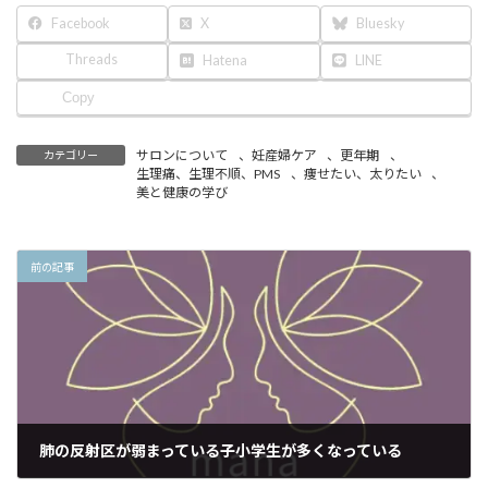
Facebook
X
Bluesky
Threads
Hatena
LINE
Copy
サロンについて
、
妊産婦ケア
、
更年期
、
カテゴリー
生理痛、生理不順、PMS
、
痩せたい、太りたい
、
美と健康の学び
前の記事
肺の反射区が弱まっている子小学生が多くなっている