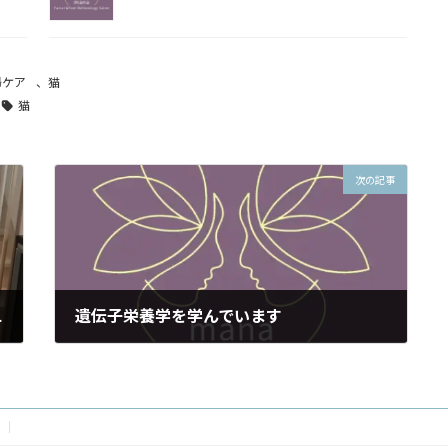
婦ケア
、
猫
猫
次の記事
放します。
遺伝子栄養学を学んでいます
2020年10月9日