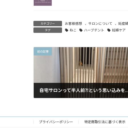
お客様感想
、
サロンについて
、
妊産
カテゴリー
ねこ
ハーブテント
妊婦ケア
タグ
前の記事
自宅サロンって半人前⁈という思い込みを手
2020年10月1日
プライバシーポリシー
特定商取引法に基づく表示