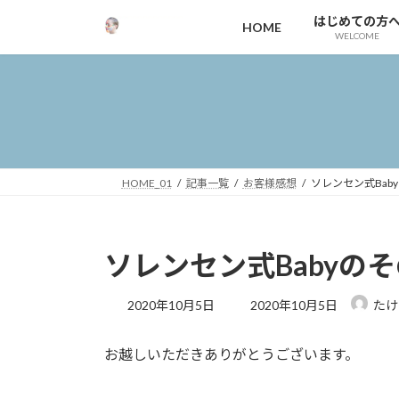
コ
ナ
はじめての方
HOME
ン
ビ
WELCOME
テ
ゲ
ン
ー
ツ
シ
へ
ョ
ス
ン
キ
に
ッ
移
HOME_01
記事一覧
お客様感想
ソレンセン式Bab
プ
動
ソレンセン式Babyの
最
2020年10月5日
2020年10月5日
たけ
終
更
お越しいただきありがとうございます。
新
日
時