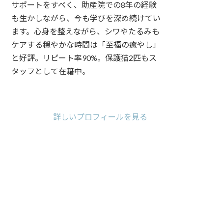
サポートをすべく、助産院での8年の経験
も生かしながら、今も学びを深め続けてい
ます。心身を整えながら、シワやたるみも
ケアする穏やかな時間は「至福の癒やし」
と好評。リピート率90%。保護猫2匹もス
タッフとして在籍中。
ア
ア
ア
イ
イ
イ
コ
コ
コ
詳しいプロフィールを見る
ン
ン
ン
リ
リ
リ
ン
ン
ン
ク
ク
ク