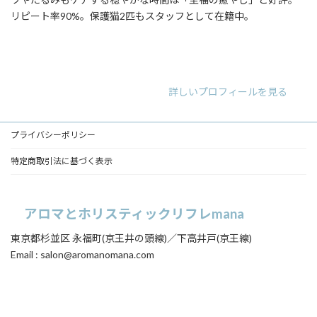
リピート率90%。保護猫2匹もスタッフとして在籍中。
ア
ア
ア
イ
イ
イ
コ
コ
コ
ン
ン
ン
リ
リ
リ
詳しいプロフィールを見る
ン
ン
ン
ク
ク
ク
プライバシーポリシー
特定商取引法に基づく表示
アロマとホリスティックリフレmana
東京都杉並区 永福町(京王井の頭線)／下高井戸(京王線)
Email : salon@aromanomana.com
ア
ア
イ
イ
コ
コ
ン
ン