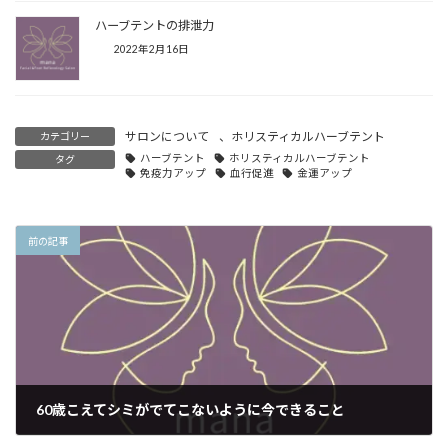
ハーブテントの排泄力
2022年2月16日
サロンについて
、
ホリスティカルハーブテント
カテゴリー
ハーブテント
ホリスティカルハーブテント
タグ
免疫力アップ
血行促進
金運アップ
前の記事
60歳こえてシミがでてこないように今できること