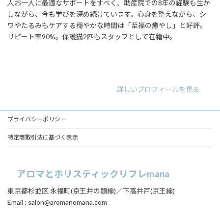
人お一人に最適なサポートをすべく、助産院での8年の経験も生か
しながら、今も学びを深め続けています。心身を整えながら、シ
ワやたるみもケアする穏やかな時間は「至福の癒やし」と好評。
リピート率90%。保護猫2匹もスタッフとして在籍中。
ア
ア
ア
イ
イ
イ
コ
コ
コ
ン
ン
ン
リ
リ
リ
詳しいプロフィールを見る
ン
ン
ン
ク
ク
ク
プライバシーポリシー
特定商取引法に基づく表示
アロマとホリスティックリフレmana
東京都杉並区 永福町(京王井の頭線)／下高井戸(京王線)
Email : salon@aromanomana.com