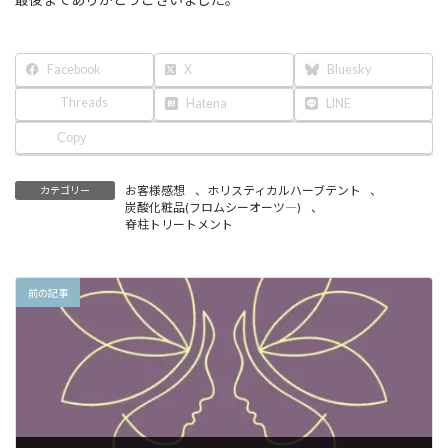
Facebook
X
Bluesky
Threads
Hatena
LINE
Copy
お客様感想
、
ホリスティカルハーブテント
、
カテゴリー
炭酸化粧品(フロムシーオーツ―)
、
脊柱トリートメント
前の記事