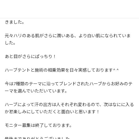
:
初めてご来店されたお客様にホリスティカルハーブテントと脊柱ト
リートメント、さらに60分施術を受けていただきご感想をいただ
きました。
元々ハリのある肌がさらに潤いある、より白い肌になられていま
した。
あと目がさらにぱっちり！
ハーブテントと施術の相乗効果を日々実感しております^ ^
今は7種類のテーマに沿ってブレンドされたハーブからお好みのテ
ーマを選んでいただいています。
ハーブによって汗の出方は人それぞれ変わるので、次はなにに入る
か⁇と楽しみにしていただくと面白いと思います！
モニター募集は終了しております。
最後までありがとうございました。