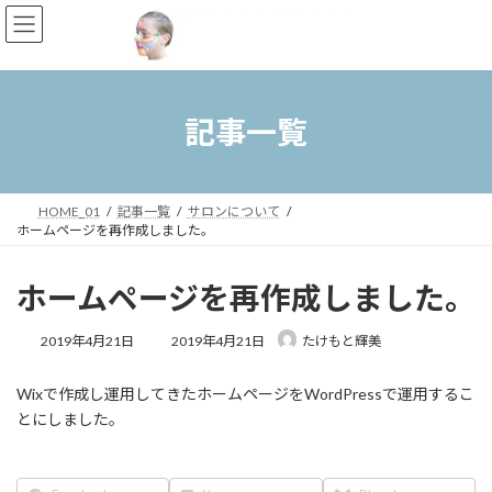
コ
ナ
ン
ビ
テ
ゲ
ン
ー
ツ
シ
へ
ョ
記事一覧
ス
ン
キ
に
ッ
移
プ
動
HOME_01
記事一覧
サロンについて
ホームページを再作成しました。
ホームページを再作成しました。
最
2019年4月21日
2019年4月21日
たけもと輝美
終
更
Wixで作成し運用してきたホームページをWordPressで運用するこ
新
日
とにしました。
時
: