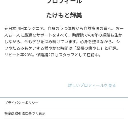
プロフィール
たけもと輝美
元日本IBMエンジニア。自身のうつ体験から自然療法の道へ。お一
人お一人に最適なサポートをすべく、助産院での8年の経験も生か
しながら、今も学びを深め続けています。心身を整えながら、シ
ワやたるみもケアする穏やかな時間は「至福の癒やし」と好評。
リピート率90%。保護猫2匹もスタッフとして在籍中。
ア
ア
ア
イ
イ
イ
コ
コ
コ
ン
ン
ン
リ
リ
リ
詳しいプロフィールを見る
ン
ン
ン
ク
ク
ク
プライバシーポリシー
特定商取引法に基づく表示