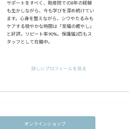
サポートをすべく、助産院での8年の経験
も生かしながら、今も学びを深め続けてい
ます。心身を整えながら、シワやたるみも
ケアする穏やかな時間は「至福の癒やし」
と好評。リピート率90%。保護猫2匹もス
タッフとして在籍中。
ア
ア
ア
イ
イ
イ
コ
コ
コ
詳しいプロフィールを見る
ン
ン
ン
リ
リ
リ
ン
ン
ン
ク
ク
ク
オンラインショップ