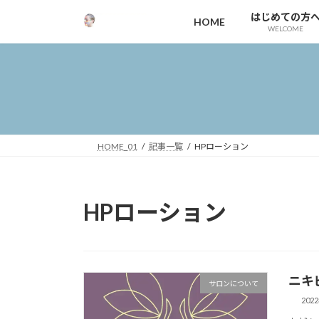
コ
ナ
はじめての方
HOME
ン
ビ
WELCOME
テ
ゲ
ン
ー
ツ
シ
へ
ョ
ス
ン
キ
に
ッ
移
HOME_01
記事一覧
HPローション
プ
動
HPローション
ニキ
サロンについて
202