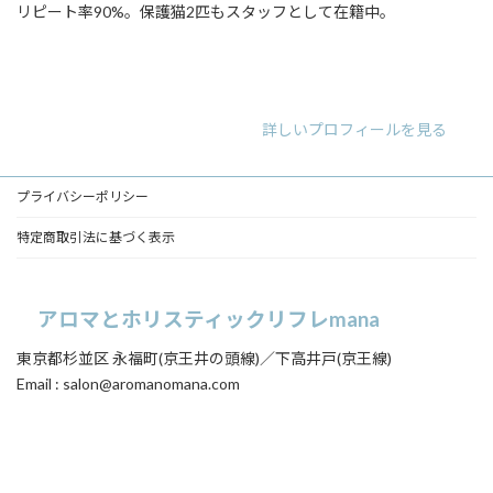
リピート率90%。保護猫2匹もスタッフとして在籍中。
ア
ア
ア
イ
イ
イ
コ
コ
コ
ン
ン
ン
リ
リ
リ
詳しいプロフィールを見る
ン
ン
ン
ク
ク
ク
プライバシーポリシー
特定商取引法に基づく表示
アロマとホリスティックリフレmana
東京都杉並区 永福町(京王井の頭線)／下高井戸(京王線)
Email : salon@aromanomana.com
ア
ア
イ
イ
コ
コ
ン
ン
リ
リ