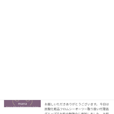
髪、白髪解消」的な記事を見ました。 要は血行
促進 […]
続きを読む
ちょっとした不調の後ろに自律神経
学び
2022年6月18日
お越しいただきありがとうございます。 毛髪ミ
ネラル検査を行う研究所主催の「自律神経の勉
強会」に出席しました。 内容シェアです。 ちょ
っとした不調に一番関係するかもな自律神経 |
アロマ×顔足リフレ×炭酸美容 健康と美を追 […]
続きを読む
お肌の勉強。その化粧品どこまで浸透し
しみ・くすみ
てる？
2021年5月17日
お越しいただきありがとうございます。 今日は
炭酸化粧品フロムシーオーツー取り扱い代理店
グループでお肌の勉強会に参加しました。 お肌