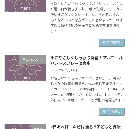
お越しいただきありがとうございます。 まだま
だ暑い日が続きますね。 朝は洗顔してますか？
洗いすぎがよくないと聞いたからぬるま湯の
み！などいろんな方がいると思いますが… おす
すめは毎朝の肌の様子を見て洗顔方法を決め
る！ […]
続きを読む
手にやさしくしっかり除菌！アルコール
サロンについて
ハンドスプレー販売中
2020年5月19日
お越しいただきありがとうございます。 特長1.
しっかり除菌消毒でき、洗い流し不要です！ オ
ーガニックグレード植物由来のアルコール(エタ
ノール)、濃度70%以上配合され、オフィスで、
外出先で、家庭で…どこでも手指の清潔をキ […]
続きを読む
2日あればニキビは治る⁈子どもと炭酸
化粧水