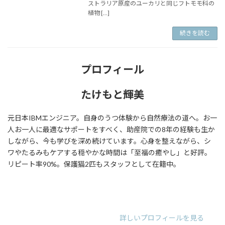
ストラリア原産のユーカリと同じフトモモ科の
植物 […]
続きを読む
プロフィール
たけもと輝美
元日本IBMエンジニア。自身のうつ体験から自然療法の道へ。お一
人お一人に最適なサポートをすべく、助産院での8年の経験も生か
しながら、今も学びを深め続けています。心身を整えながら、シ
ワやたるみもケアする穏やかな時間は「至福の癒やし」と好評。
リピート率90%。保護猫2匹もスタッフとして在籍中。
ア
ア
ア
イ
イ
イ
コ
コ
コ
ン
ン
ン
リ
リ
リ
詳しいプロフィールを見る
ン
ン
ン