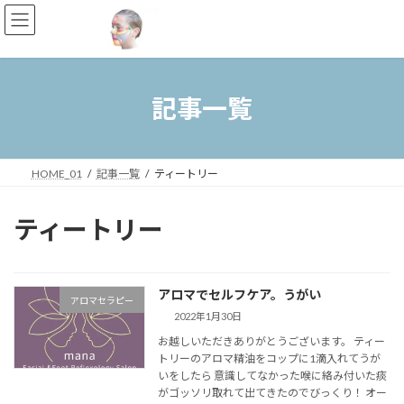
コ
ナ
ン
ビ
テ
ゲ
ン
ー
ツ
シ
へ
ョ
記事一覧
ス
ン
キ
に
ッ
移
プ
動
HOME_01
記事一覧
ティートリー
ティートリー
アロマでセルフケア。うがい
アロマセラピー
2022年1月30日
お越しいただきありがとうございます。 ティー
トリーのアロマ精油をコップに1滴入れてうが
いをしたら 意識してなかった喉に絡み付いた痰
がゴッソリ取れて出てきたのでびっくり！ オー