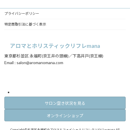
ク
ク
ク
プライバシーポリシー
特定商取引法に基づく表示
アロマとホリスティックリフレmana
東京都杉並区 永福町(京王井の頭線)／下高井戸(京王線)
Email : salon@aromanomana.com
ア
ア
イ
イ
コ
コ
ン
ン
リ
リ
ン
ン
ク
ク
サロン空き状況を見る
オンラインショップ
Copyright © 杉並区永福町のアロマとフェイシャルリフレクソロジーmana All