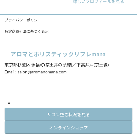
詳しいプロフィールを見る
ン
ン
ン
ク
ク
ク
プライバシーポリシー
特定商取引法に基づく表示
アロマとホリスティックリフレmana
東京都杉並区 永福町(京王井の頭線)／下高井戸(京王線)
Email : salon@aromanomana.com
ア
ア
イ
イ
コ
コ
ン
ン
リ
リ
ン
ン
ク
ク
サロン空き状況を見る
オンラインショップ