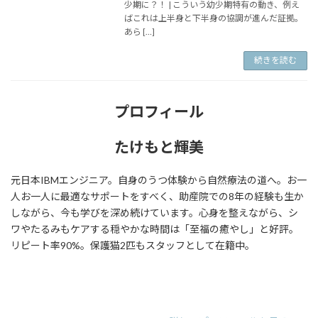
少期に？！ | こういう幼少期特有の動き、例え
ばこれは上半身と下半身の協調が進んだ証拠。
あら […]
続きを読む
プロフィール
たけもと輝美
元日本IBMエンジニア。自身のうつ体験から自然療法の道へ。お一
人お一人に最適なサポートをすべく、助産院での8年の経験も生か
しながら、今も学びを深め続けています。心身を整えながら、シ
ワやたるみもケアする穏やかな時間は「至福の癒やし」と好評。
リピート率90%。保護猫2匹もスタッフとして在籍中。
ア
ア
ア
イ
イ
イ
コ
コ
コ
ン
ン
ン
リ
リ
リ