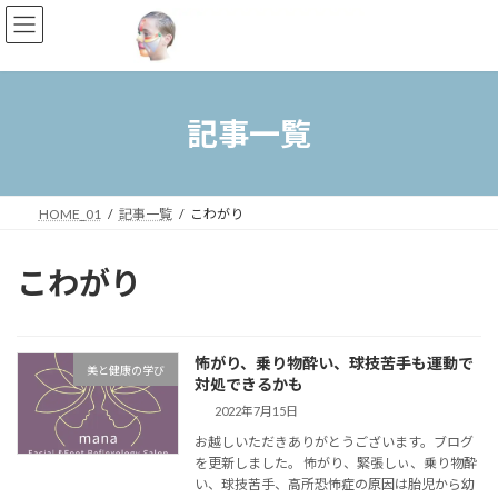
コ
ナ
ン
ビ
テ
ゲ
ン
ー
ツ
シ
へ
ョ
記事一覧
ス
ン
キ
に
ッ
移
プ
動
HOME_01
記事一覧
こわがり
こわがり
怖がり、乗り物酔い、球技苦手も運動で
美と健康の学び
対処できるかも
2022年7月15日
お越しいただきありがとうございます。ブログ
を更新しました。 怖がり、緊張しぃ、乗り物酔
い、球技苦手、高所恐怖症の原因は胎児から幼