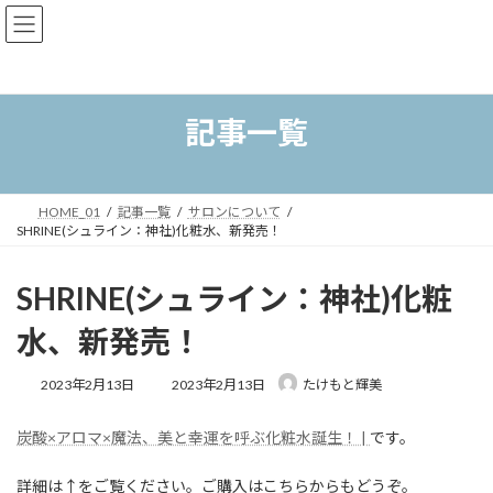
コ
ナ
ン
ビ
テ
ゲ
ン
ー
ツ
シ
へ
ョ
記事一覧
ス
ン
キ
に
ッ
移
プ
動
HOME_01
記事一覧
サロンについて
SHRINE(シュライン：神社)化粧水、新発売！
SHRINE(シュライン：神社)化粧
水、新発売！
最
2023年2月13日
2023年2月13日
たけもと輝美
終
更
炭酸×アロマ×魔法、美と幸運を呼ぶ化粧水誕生！ |
です。
新
日
時
詳細は↑をご覧ください。ご購入はこちらからもどうぞ。