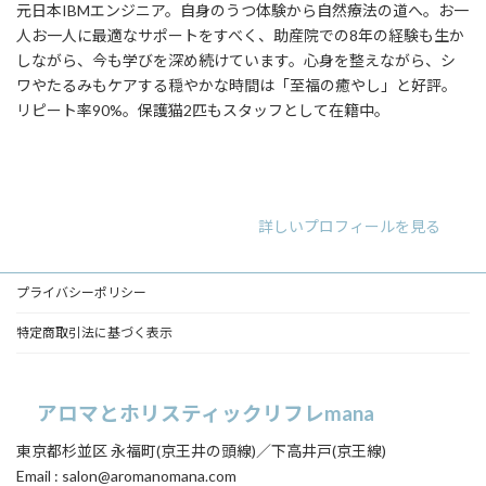
元日本IBMエンジニア。自身のうつ体験から自然療法の道へ。お一
人お一人に最適なサポートをすべく、助産院での8年の経験も生か
しながら、今も学びを深め続けています。心身を整えながら、シ
ワやたるみもケアする穏やかな時間は「至福の癒やし」と好評。
リピート率90%。保護猫2匹もスタッフとして在籍中。
ア
ア
ア
イ
イ
イ
コ
コ
コ
ン
ン
ン
リ
リ
リ
詳しいプロフィールを見る
ン
ン
ン
ク
ク
ク
プライバシーポリシー
特定商取引法に基づく表示
アロマとホリスティックリフレmana
東京都杉並区 永福町(京王井の頭線)／下高井戸(京王線)
Email : salon@aromanomana.com