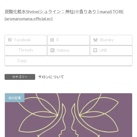
:
炭酸化粧水Shrine(シュライン：神社)※香りあり | manaSTORE
(aromanomana.official.ec)
Facebook
X
Bluesky
Threads
Hatena
LINE
Copy
サロンについて
カテゴリー
前の記事