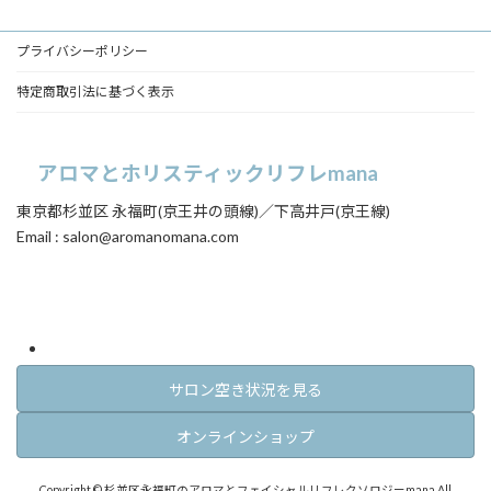
ク
ク
ク
プライバシーポリシー
特定商取引法に基づく表示
アロマとホリスティックリフレmana
東京都杉並区 永福町(京王井の頭線)／下高井戸(京王線)
Email : salon@aromanomana.com
ア
ア
イ
イ
コ
コ
ン
ン
リ
リ
ン
ン
ク
ク
サロン空き状況を見る
オンラインショップ
Copyright © 杉並区永福町のアロマとフェイシャルリフレクソロジーmana All