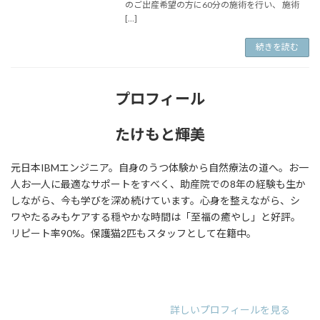
のご出産希望の方に60分の施術を行い、 施術
[…]
続きを読む
プロフィール
たけもと輝美
元日本IBMエンジニア。自身のうつ体験から自然療法の道へ。お一
人お一人に最適なサポートをすべく、助産院での8年の経験も生か
しながら、今も学びを深め続けています。心身を整えながら、シ
ワやたるみもケアする穏やかな時間は「至福の癒やし」と好評。
リピート率90%。保護猫2匹もスタッフとして在籍中。
ア
ア
ア
イ
イ
イ
コ
コ
コ
ン
ン
ン
リ
リ
リ
詳しいプロフィールを見る
ン
ン
ン