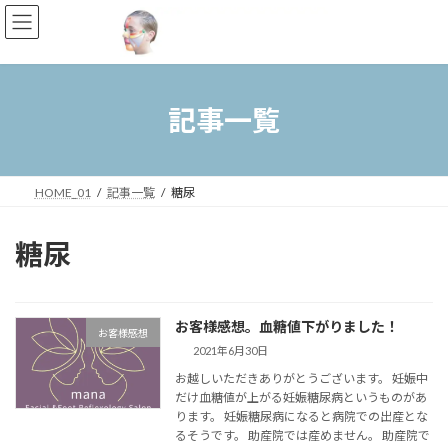
コ
ナ
ン
ビ
テ
ゲ
ン
ー
ツ
シ
へ
ョ
記事一覧
ス
ン
キ
に
ッ
移
プ
動
HOME_01
記事一覧
糖尿
糖尿
お客様感想。血糖値下がりました！
お客様感想
2021年6月30日
お越しいただきありがとうございます。 妊娠中
だけ血糖値が上がる妊娠糖尿病というものがあ
ります。 妊娠糖尿病になると病院での出産とな
るそうです。 助産院では産めません。 助産院で