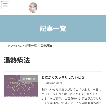
コ
ナ
ン
ビ
テ
ゲ
ン
ー
ツ
シ
へ
ョ
記事一覧
ス
ン
キ
に
ッ
移
プ
動
HOME_01
記事一覧
温熱療法
温熱療法
とにかくスッキリしたいとき
お客様感想
2022年1月22日
お越しいただきありがとうございます。 本日の
クライアントさんは「とにかくスッキリした
い！」をご希望。 ご自身のペンデュラムでリリ
ースを選ばれ、30分テントイン後は 臓器も直で