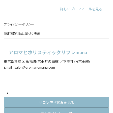
ン
ン
ン
リ
リ
リ
詳しいプロフィールを見る
ン
ン
ン
ク
ク
ク
プライバシーポリシー
特定商取引法に基づく表示
アロマとホリスティックリフレmana
東京都杉並区 永福町(京王井の頭線)／下高井戸(京王線)
Email : salon@aromanomana.com
ア
ア
イ
イ
コ
コ
ン
ン
リ
リ
ン
ン
ク
ク
サロン空き状況を見る