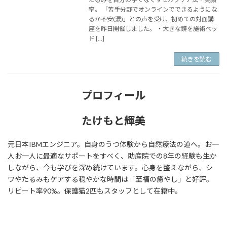
率。 「苦手分野でオンラインでできるようにな
るか不安(涙)」との声を受け、初めての対面講
座を昨日開催しました。 ・大きな鏡を施術ベッ
ド […]
続きを読む
プロフィール
たけもと輝美
元日本IBMエンジニア。自身のうつ体験から自然療法の道へ。お一
人お一人に最適なサポートをすべく、助産院での8年の経験も生か
しながら、今も学びを深め続けています。心身を整えながら、シ
ワやたるみもケアする穏やかな時間は「至福の癒やし」と好評。
リピート率90%。保護猫2匹もスタッフとして在籍中。
ア
ア
ア
イ
イ
イ
コ
コ
コ