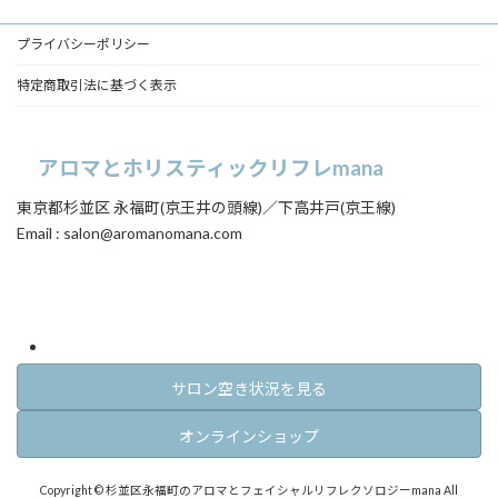
プライバシーポリシー
特定商取引法に基づく表示
アロマとホリスティックリフレmana
東京都杉並区 永福町(京王井の頭線)／下高井戸(京王線)
Email : salon@aromanomana.com
ア
ア
イ
イ
コ
コ
ン
ン
リ
リ
ン
ン
ク
ク
サロン空き状況を見る
オンラインショップ
Copyright © 杉並区永福町のアロマとフェイシャルリフレクソロジーmana All