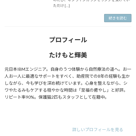
ただけ […]
続きを読む
プロフィール
たけもと輝美
元日本IBMエンジニア。自身のうつ体験から自然療法の道へ。お一
人お一人に最適なサポートをすべく、助産院での8年の経験も生か
しながら、今も学びを深め続けています。心身を整えながら、シ
ワやたるみもケアする穏やかな時間は「至福の癒やし」と好評。
リピート率90%。保護猫2匹もスタッフとして在籍中。
ア
ア
ア
イ
イ
イ
コ
コ
コ
ン
ン
ン
リ
リ
リ
詳しいプロフィールを見る
ン
ン
ン
ク
ク
ク