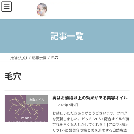
コ
ナ
ン
ビ
テ
ゲ
ン
ー
ツ
シ
へ
ョ
記事一覧
ス
ン
キ
に
ッ
移
プ
動
HOME_01
記事一覧
毛穴
毛穴
実はお値段以上の効果がある美容オイル
炭酸オイル
2022年7月9日
お越しいただきありがとうございます。ブログ
を更新しました。 ビタミンE＆C配合オイルが肌
荒れを早くなんとかしてくれる！ | アロマ×顔足
リフレ×炭酸美容 健康と美を追求する自然療法