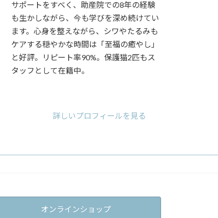
サポートをすべく、助産院での8年の経験
も生かしながら、今も学びを深め続けてい
ます。心身を整えながら、シワやたるみも
ケアする穏やかな時間は「至福の癒やし」
と好評。リピート率90%。保護猫2匹もス
タッフとして在籍中。
ア
ア
ア
イ
イ
イ
コ
コ
コ
詳しいプロフィールを見る
ン
ン
ン
リ
リ
リ
ン
ン
ン
ク
ク
ク
オンラインショップ