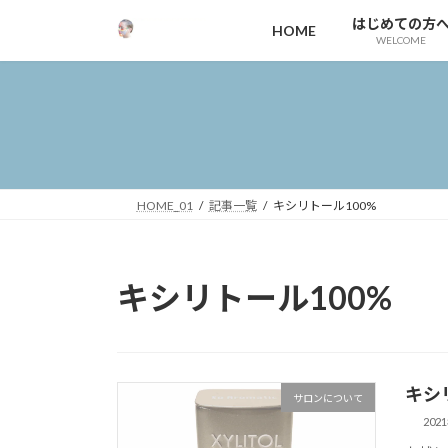
コ
ナ
はじめての方
HOME
ン
ビ
WELCOME
テ
ゲ
ン
ー
ツ
シ
へ
ョ
ス
ン
キ
に
ッ
移
HOME_01
記事一覧
キシリトール100%
プ
動
キシリトール100%
キシ
サロンについて
202