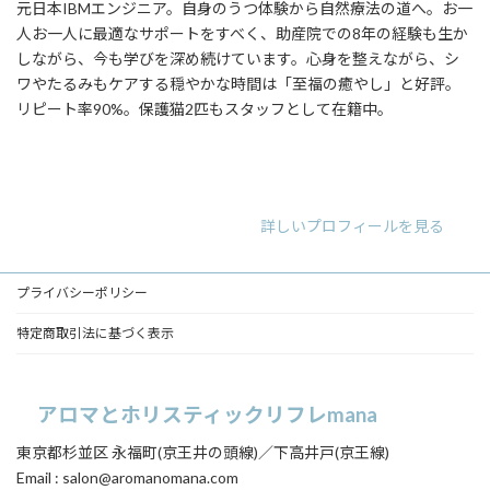
元日本IBMエンジニア。自身のうつ体験から自然療法の道へ。お一
人お一人に最適なサポートをすべく、助産院での8年の経験も生か
しながら、今も学びを深め続けています。心身を整えながら、シ
ワやたるみもケアする穏やかな時間は「至福の癒やし」と好評。
リピート率90%。保護猫2匹もスタッフとして在籍中。
ア
ア
ア
イ
イ
イ
コ
コ
コ
ン
ン
ン
リ
リ
リ
詳しいプロフィールを見る
ン
ン
ン
ク
ク
ク
プライバシーポリシー
特定商取引法に基づく表示
アロマとホリスティックリフレmana
東京都杉並区 永福町(京王井の頭線)／下高井戸(京王線)
Email : salon@aromanomana.com