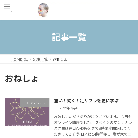
コ
ナ
ン
ビ
テ
ゲ
ン
ー
ツ
シ
へ
ョ
記事一覧
ス
ン
キ
に
ッ
移
プ
動
HOME_01
記事一覧
おねしょ
おねしょ
痛い！効く！足リフレを更に学ぶ
サロンについて
2022年2月4日
お越しいただきありがとうございます。 今日も
オンライン講座でした。 スペインのマンサナレ
ス先生は連日AM3時起きで6時講座開始してく
ださってるそう(日本は14時開始)。 我が家のニ