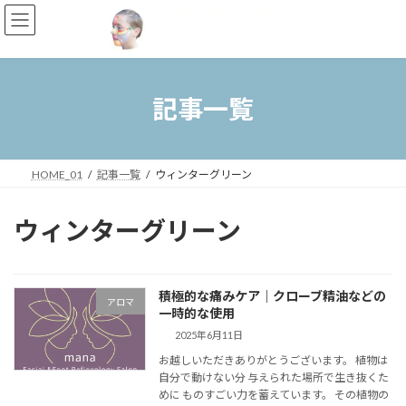
コ
ナ
ン
ビ
テ
ゲ
ン
ー
ツ
シ
へ
ョ
記事一覧
ス
ン
キ
に
ッ
移
プ
動
HOME_01
記事一覧
ウィンターグリーン
ウィンターグリーン
積極的な痛みケア｜クローブ精油などの
アロマ
一時的な使用
2025年6月11日
お越しいただきありがとうございます。 植物は
自分で動けない分 与えられた場所で生き抜くた
めに ものすごい力を蓄えています。 その植物の