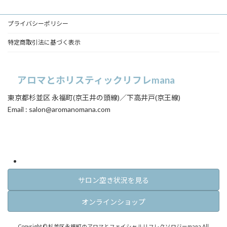
ク
ク
ク
プライバシーポリシー
特定商取引法に基づく表示
アロマとホリスティックリフレmana
東京都杉並区 永福町(京王井の頭線)／下高井戸(京王線)
Email : salon@aromanomana.com
ア
ア
イ
イ
コ
コ
ン
ン
リ
リ
ン
ン
ク
ク
サロン空き状況を見る
オンラインショップ
Copyright © 杉並区永福町のアロマとフェイシャルリフレクソロジーmana All