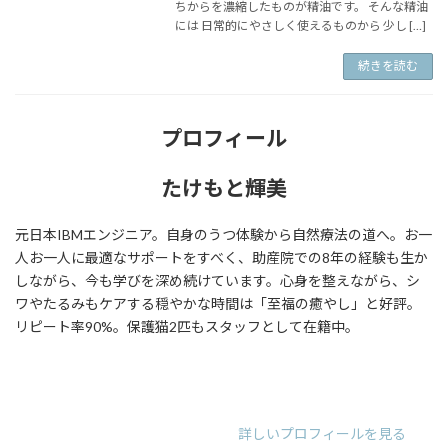
ちからを濃縮したものが精油です。 そんな精油
には 日常的にやさしく使えるものから 少し […]
続きを読む
プロフィール
たけもと輝美
元日本IBMエンジニア。自身のうつ体験から自然療法の道へ。お一
人お一人に最適なサポートをすべく、助産院での8年の経験も生か
しながら、今も学びを深め続けています。心身を整えながら、シ
ワやたるみもケアする穏やかな時間は「至福の癒やし」と好評。
リピート率90%。保護猫2匹もスタッフとして在籍中。
ア
ア
ア
イ
イ
イ
コ
コ
コ
ン
ン
ン
リ
リ
リ
詳しいプロフィールを見る
ン
ン
ン